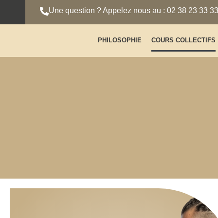
Une question ? Appelez nous au : 02 38 23 33 3
PHILOSOPHIE
COURS COLLECTIFS