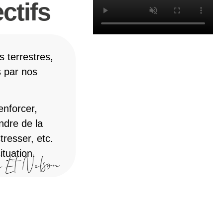
ctifs
 terrestres,
 par nos
enforcer,
endre de la
tresser, etc.
tuation.