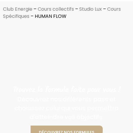
Club Energie
–
Cours collectifs
–
Studio Lux
–
Cours
Spécifiques
–
HUMAN FLOW
Trouvez la formule faite pour vous !
Découvrez nos différents pass et
choisissez celui qui vous permettra
d’atteindre vos objectifs.
DÉCOUVREZ NOS FORMULES