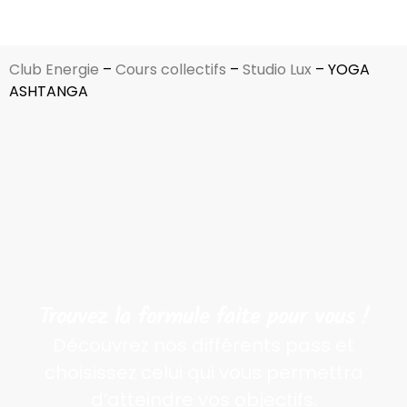
Club Energie
–
Cours collectifs
–
Studio Lux
–
YOGA
ASHTANGA
Trouvez la formule faite pour vous !
Découvrez nos différents pass et
choisissez celui qui vous permettra
d’atteindre vos objectifs.