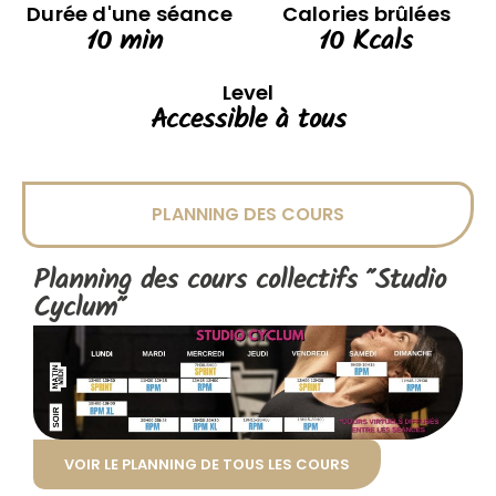
Durée d'une séance
Calories brûlées
10
 min 
10
 Kcals
Level
Accessible à tous
PLANNING DES COURS
Planning des cours collectifs "
Studio
Cyclum
"
VOIR LE PLANNING DE TOUS LES COURS