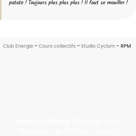
patate ! Toujours plus plus plus ! Il faut se mouiller !
Club Energie
–
Cours collectifs
–
Studio Cyclum
–
RPM​
Trouvez la formule faite pour vous !
Découvrez nos différents pass et